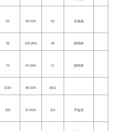
63
98.41%
62
苏凌函
36
100.00%
36
陆明烨
73
97.26%
71
陆明烨
3150
95.62%
3012
320
97.81%
313
尹益辰