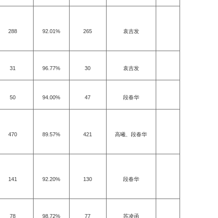
288
92.01%
265
袁吉发
31
96.77%
30
袁吉发
50
94.00%
47
段春华
470
89.57%
421
高曦、段春华
141
92.20%
130
段春华
78
98.72%
77
苏凌函