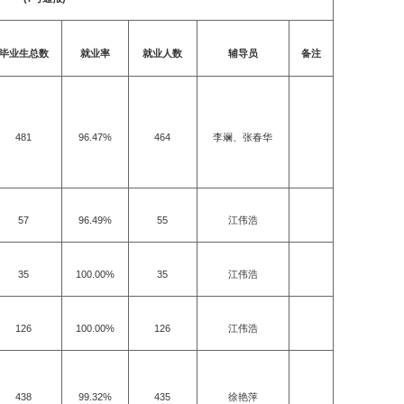
毕业生总数
就业率
就业人数
辅导员
备注
481
96.47%
464
李斓、张春华
57
96.49%
55
江伟浩
35
100.00%
35
江伟浩
126
100.00%
126
江伟浩
438
99.32%
435
徐艳萍